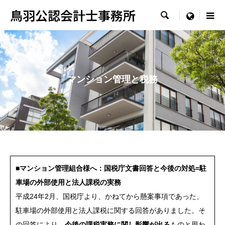
鳥羽公認会計士事務所

menu
マンション管理と税務
■マンション管理組合様へ：国税庁文書回答と今後の対処=駐
車場の外部使用と法人課税の実務
平成24年2月、国税庁より、かねてから懸案事項であった、
駐車場の外部使用と法人課税に関する回答がありました。そ
の回答により、
今後の課税実務に関し影響が出る
ものと思わ